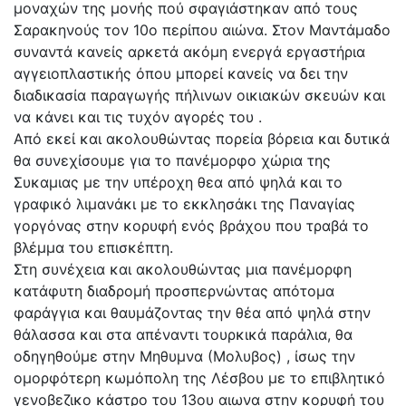
μοναχών της μονής πού σφαγιάστηκαν από τους
Σαρακηνούς τον 10ο περίπου αιώνα. Στον Μαντάμαδο
συναντά κανείς αρκετά ακόμη ενεργά εργαστήρια
αγγειοπλαστικής όπου μπορεί κανείς να δει την
διαδικασία παραγωγής πήλινων οικιακών σκευών και
να κάνει και τις τυχόν αγορές του .
Από εκεί και ακολουθώντας πορεία βόρεια και δυτικά
θα συνεχίσουμε για το πανέμορφο χώρια της
Συκαμιας με την υπέροχη θεα από ψηλά και το
γραφικό λιμανάκι με το εκκλησάκι της Παναγίας
γοργόνας στην κορυφή ενός βράχου που τραβά το
βλέμμα του επισκέπτη.
Στη συνέχεια και ακολουθώντας μια πανέμορφη
κατάφυτη διαδρομή προσπερνώντας απότομα
φαράγγια και θαυμάζοντας την θέα από ψηλά στην
θάλασσα και στα απέναντι τουρκικά παράλια, θα
οδηγηθούμε στην Μηθυμνα (Μολυβος) , ίσως την
ομορφότερη κωμόπολη της Λέσβου με το επιβλητικό
γενοβεζικο κάστρο του 13ου αιωνα στην κορυφή του